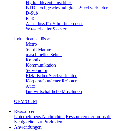
Hydraulikventilanschluss
BTB Hochgeschwindigkeits-Steckverbinder
D-Sub
RJ45
Anschluss für Vibrationssensor
Wasserdichter Stecker
Industrieanschlüsse
Metro
Schiff Marine
maschinelles Sehen
Robotik
Kommunikation
Servomotor
Elektrischer Steckverbinder
Körpergebundener Roboter
Auto
landwirtschaftliche Maschinen
OEM/ODM
Ressourcen
Unternehmens Nachrichten
Ressourcen der Industrie
Neuigkeiten zu Produkten
Anwendungen