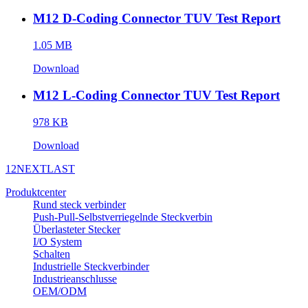
M12 D-Coding Connector TUV Test Report
1.05 MB
Download
M12 L-Coding Connector TUV Test Report
978 KB
Download
1
2
NEXT
LAST
Produktcenter
Rund steck verbinder
Push-Pull-Selbstverriegelnde Steckverbin
Überlasteter Stecker
I/O System
Schalten
Industrielle Steckverbinder
Industrieanschlusse
OEM/ODM