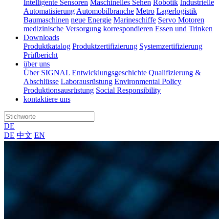
Intelligente Sensoren
Maschinelles Sehen
Robotik
Industrielle
Automatisierung
Automobilbranche
Metro
Lagerlogistik
Baumaschinen
neue Energie
Marineschiffe
Servo Motoren
medizinische Versorgung
korrespondieren
Essen und Trinken
Downloads
Produktkatalog
Produktzertifizierung
Systemzertifizierung
Prüfbericht
über uns
Über SIGNAL
Entwicklungsgeschichte
Qualifizierung &
Abschlüsse
Laborausrüstung
Environmental Policy
Produktionsausrüstung
Social Responsibility
kontaktiere uns
DE
DE
中文
EN