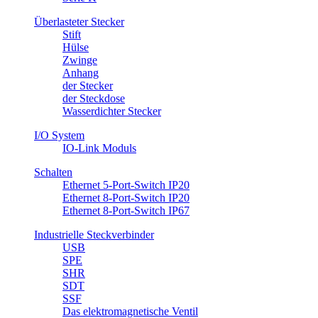
Überlasteter Stecker
Stift
Hülse
Zwinge
Anhang
​der Stecker
der Steckdose
Wasserdichter Stecker
I/O System
IO-Link Moduls
Schalten
Ethernet 5-Port-Switch IP20
Ethernet 8-Port-Switch IP20
Ethernet 8-Port-Switch IP67
Industrielle Steckverbinder
USB
SPE
SHR
SDT
SSF
Das elektromagnetische Ventil