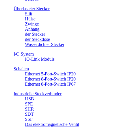
Überlasteter Stecker
Stift
Hülse
Zwinge
Anhang
​der Stecker
der Steckdose
Wasserdichter Stecker
I/O System
IO-Link Moduls
Schalten
Ethernet 5-Port-Switch IP20
Ethernet 8-Port-Switch IP20
Ethernet 8-Port-Switch IP67
Industrielle Steckverbinder
USB
SPE
SHR
SDT
SSF
Das elektromagnetische Ventil