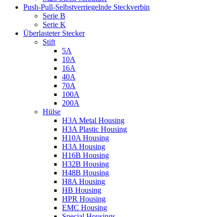
Push-Pull-Selbstverriegelnde Steckverbin
Serie B
Serie K
Überlasteter Stecker
Stift
5A
10A
16A
40A
70A
100A
200A
Hülse
H3A Metal Housing
H3A Plastic Housing
H10A Housing
H3A Housing
H16B Housing
H32B Housing
H48B Housing
H8A Housing
HB Housing
HPR Housing
EMC Housing
Special Housings