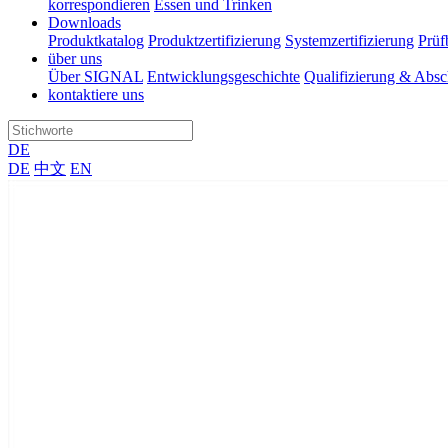
korrespondieren
Essen und Trinken
Downloads
Produktkatalog
Produktzertifizierung
Systemzertifizierung
Prüf
über uns
Über SIGNAL
Entwicklungsgeschichte
Qualifizierung & Absc
kontaktiere uns
DE
DE
中文
EN