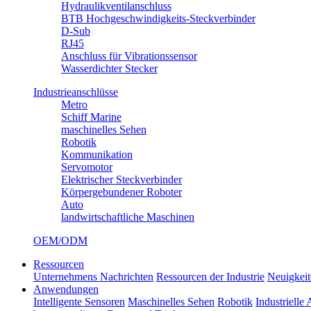
Hydraulikventilanschluss
BTB Hochgeschwindigkeits-Steckverbinder
D-Sub
RJ45
Anschluss für Vibrationssensor
Wasserdichter Stecker
Industrieanschlüsse
Metro
Schiff Marine
maschinelles Sehen
Robotik
Kommunikation
Servomotor
Elektrischer Steckverbinder
Körpergebundener Roboter
Auto
landwirtschaftliche Maschinen
OEM/ODM
Ressourcen
Unternehmens Nachrichten
Ressourcen der Industrie
Neuigkeit
Anwendungen
Intelligente Sensoren
Maschinelles Sehen
Robotik
Industrielle