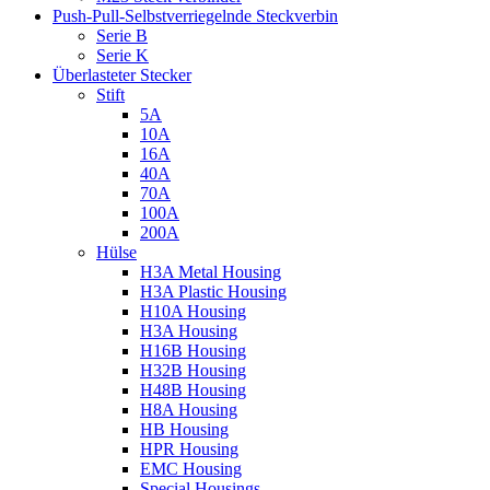
Push-Pull-Selbstverriegelnde Steckverbin
Serie B
Serie K
Überlasteter Stecker
Stift
5A
10A
16A
40A
70A
100A
200A
Hülse
H3A Metal Housing
H3A Plastic Housing
H10A Housing
H3A Housing
H16B Housing
H32B Housing
H48B Housing
H8A Housing
HB Housing
HPR Housing
EMC Housing
Special Housings