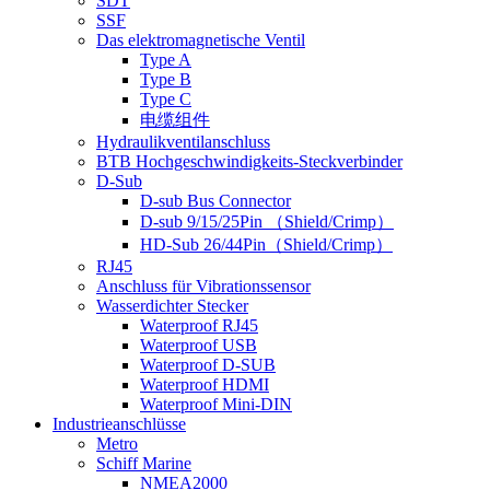
SDT
SSF
Das elektromagnetische Ventil
Type A
Type B
Type C
电缆组件
Hydraulikventilanschluss
BTB Hochgeschwindigkeits-Steckverbinder
D-Sub
D-sub Bus Connector
D-sub 9/15/25Pin （Shield/Crimp）
HD-Sub 26/44Pin（Shield/Crimp）
RJ45
Anschluss für Vibrationssensor
Wasserdichter Stecker
Waterproof RJ45
Waterproof USB
Waterproof D-SUB
Waterproof HDMI
Waterproof Mini-DIN
Industrieanschlüsse
Metro
Schiff Marine
NMEA2000