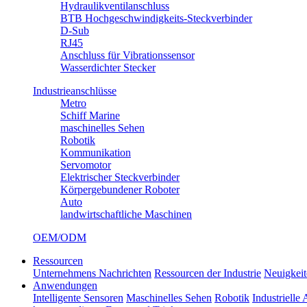
Hydraulikventilanschluss
BTB Hochgeschwindigkeits-Steckverbinder
D-Sub
RJ45
Anschluss für Vibrationssensor
Wasserdichter Stecker
Industrieanschlüsse
Metro
Schiff Marine
maschinelles Sehen
Robotik
Kommunikation
Servomotor
Elektrischer Steckverbinder
Körpergebundener Roboter
Auto
landwirtschaftliche Maschinen
OEM/ODM
Ressourcen
Unternehmens Nachrichten
Ressourcen der Industrie
Neuigkeit
Anwendungen
Intelligente Sensoren
Maschinelles Sehen
Robotik
Industrielle