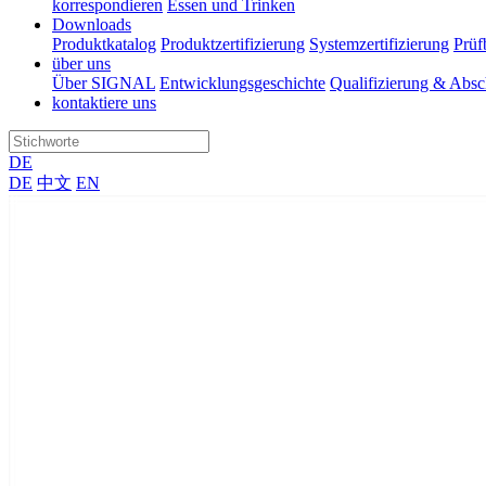
korrespondieren
Essen und Trinken
Downloads
Produktkatalog
Produktzertifizierung
Systemzertifizierung
Prüf
über uns
Über SIGNAL
Entwicklungsgeschichte
Qualifizierung & Absc
kontaktiere uns
DE
DE
中文
EN