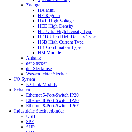
Zwinge
HA Mini
HE Regular
HVE High Voltage
HEE High Density
HD Ultra High Density Type
HDD Ultra High Density Type
HSB High Current Type
HK Combination Type
HM Module
Anhang
​der Stecker
der Steckdose
Wasserdichter Stecker
I/O System
IO-Link Moduls
Schalten
Ethernet 5-Port-Switch IP20
Ethernet 8-Port-Switch IP20
Ethernet 8-Port-Switch IP67
Industrielle Steckverbinder
USB
SPE
SHR