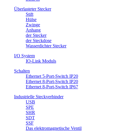
Überlasteter Stecker
Stift
Hülse
Zwinge
Anhang
​der Stecker
der Steckdose
Wasserdichter Stecker
I/O System
IO-Link Moduls
Schalten
Ethernet 5-Port-Switch IP20
Ethernet 8-Port-Switch IP20
Ethernet 8-Port-Switch IP67
Industrielle Steckverbinder
USB
SPE
SHR
SDT
SSF
Das elektromagnetische Ventil