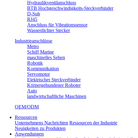
Hydraulikventilanschluss
BTB Hochgeschwindigkeits-Steckverbinder
D-Sub
RJ45
Anschluss für Vibrationssensor
Wasserdichter Stecker
Industrieanschlüsse
Metro
Schiff Marine
maschinelles Sehen
Robotik
Kommunikation
Servomotor
Elektrischer Steckverbinder
Körpergebundener Roboter
Auto
landwirtschaftliche Maschinen
OEM/ODM
Ressourcen
Unternehmens Nachrichten
Ressourcen der Industrie
Neuigkeiten zu Produkten
Anwendungen