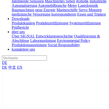
Intelligente Sensoren
Maschinelles Sehen
Robotik
Industrielle
Automatisierung
Automobilbranche
Metro
Lagerlogistik
Baumaschinen
neue Energie
Marineschiffe
Servo Motoren
medizinische Versorgung
korrespondieren
Essen und Trinken
Downloads
Produktkatalog
Produktzertifizierung
Systemzertifizierung
Prüfbericht
über uns
Über SIGNAL
Entwicklungsgeschichte
Qualifizierung &
Abschlüsse
Laborausrüstung
Environmental Policy
Produktionsausrüstung
Social Responsibility
kontaktiere uns
DE
DE
中文
EN