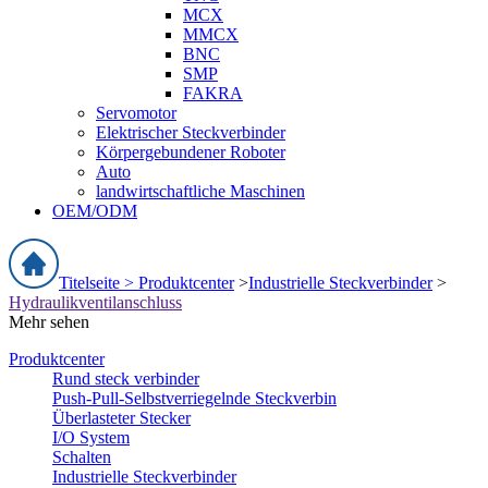
MCX
MMCX
BNC
SMP
FAKRA
Servomotor
Elektrischer Steckverbinder
Körpergebundener Roboter
Auto
landwirtschaftliche Maschinen
OEM/ODM
Titelseite >
Produktcenter
>
Industrielle Steckverbinder
>
Hydraulikventilanschluss
Mehr sehen
Produktcenter
Rund steck verbinder
Push-Pull-Selbstverriegelnde Steckverbin
Überlasteter Stecker
I/O System
Schalten
Industrielle Steckverbinder