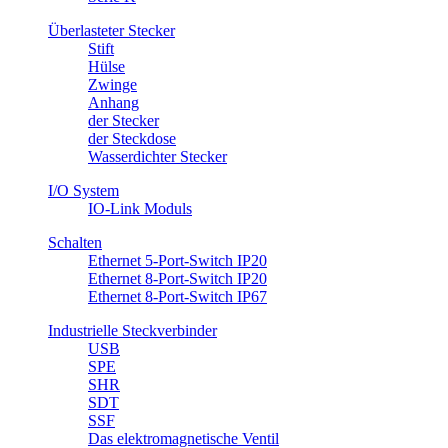
Überlasteter Stecker
Stift
Hülse
Zwinge
Anhang
​der Stecker
der Steckdose
Wasserdichter Stecker
I/O System
IO-Link Moduls
Schalten
Ethernet 5-Port-Switch IP20
Ethernet 8-Port-Switch IP20
Ethernet 8-Port-Switch IP67
Industrielle Steckverbinder
USB
SPE
SHR
SDT
SSF
Das elektromagnetische Ventil