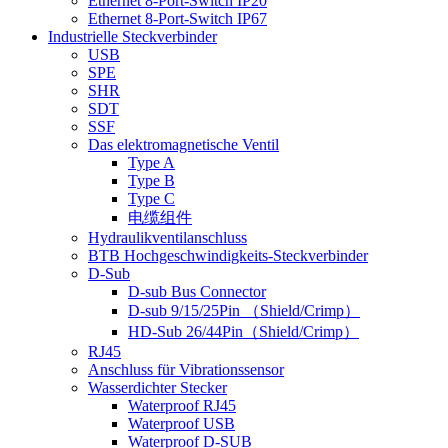
Ethernet 8-Port-Switch IP20
Ethernet 8-Port-Switch IP67
Industrielle Steckverbinder
USB
SPE
SHR
SDT
SSF
Das elektromagnetische Ventil
Type A
Type B
Type C
电缆组件
Hydraulikventilanschluss
BTB Hochgeschwindigkeits-Steckverbinder
D-Sub
D-sub Bus Connector
D-sub 9/15/25Pin （Shield/Crimp）
HD-Sub 26/44Pin（Shield/Crimp）
RJ45
Anschluss für Vibrationssensor
Wasserdichter Stecker
Waterproof RJ45
Waterproof USB
Waterproof D-SUB