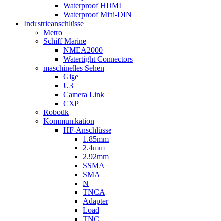
Waterproof HDMI
Waterproof Mini-DIN
Industrieanschlüsse
Metro
Schiff Marine
NMEA2000
Watertight Connectors
maschinelles Sehen
Gige
U3
Camera Link
CXP
Robotik
Kommunikation
HF-Anschlüsse
1.85mm
2.4mm
2.92mm
SSMA
SMA
N
TNCA
Adapter
Load
TNC