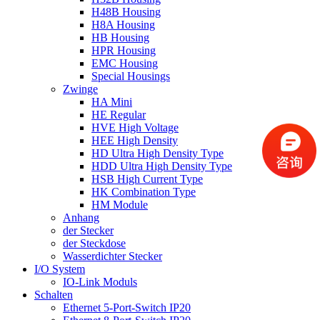
H48B Housing
H8A Housing
HB Housing
HPR Housing
EMC Housing
Special Housings
Zwinge
HA Mini
HE Regular
HVE High Voltage
HEE High Density
HD Ultra High Density Type
HDD Ultra High Density Type
HSB High Current Type
HK Combination Type
HM Module
Anhang
​der Stecker
der Steckdose
Wasserdichter Stecker
I/O System
IO-Link Moduls
Schalten
Ethernet 5-Port-Switch IP20