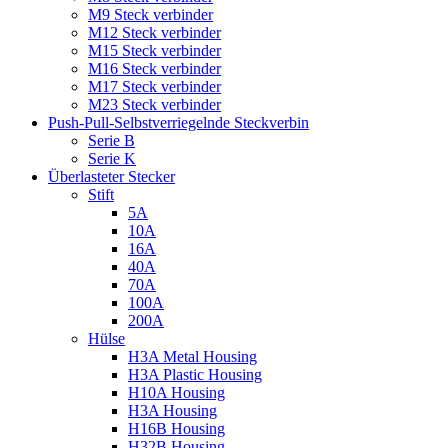
M9 Steck verbinder
M12 Steck verbinder
M15 Steck verbinder
M16 Steck verbinder
M17 Steck verbinder
M23 Steck verbinder
Push-Pull-Selbstverriegelnde Steckverbin
Serie B
Serie K
Überlasteter Stecker
Stift
5A
10A
16A
40A
70A
100A
200A
Hülse
H3A Metal Housing
H3A Plastic Housing
H10A Housing
H3A Housing
H16B Housing
H32B Housing