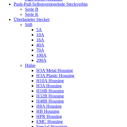
Push-Pull-Selbstverriegelnde Steckverbin
Serie B
Serie K
Überlasteter Stecker
Stift
5A
10A
16A
40A
70A
100A
200A
Hülse
H3A Metal Housing
H3A Plastic Housing
H10A Housing
H3A Housing
H16B Housing
H32B Housing
H48B Housing
H8A Housing
HB Housing
HPR Housing
EMC Housing
Special Housings