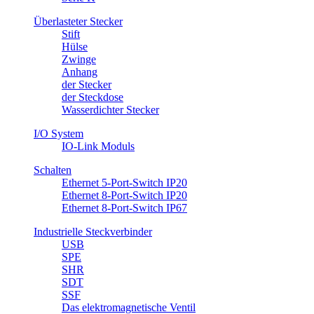
Überlasteter Stecker
Stift
Hülse
Zwinge
Anhang
​der Stecker
der Steckdose
Wasserdichter Stecker
I/O System
IO-Link Moduls
Schalten
Ethernet 5-Port-Switch IP20
Ethernet 8-Port-Switch IP20
Ethernet 8-Port-Switch IP67
Industrielle Steckverbinder
USB
SPE
SHR
SDT
SSF
Das elektromagnetische Ventil