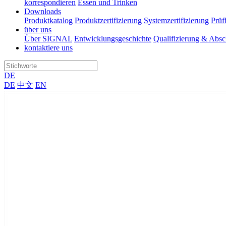
korrespondieren
Essen und Trinken
Downloads
Produktkatalog
Produktzertifizierung
Systemzertifizierung
Prüf
über uns
Über SIGNAL
Entwicklungsgeschichte
Qualifizierung & Absc
kontaktiere uns
DE
DE
中文
EN