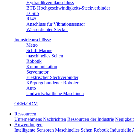
Hydraulikventilanschluss
BTB Hochgeschwindigkeits-Steckverbinder
D-Sub
RJ45
Anschluss für Vibrationssensor
Wasserdichter Stecker
Industrieanschlüsse
Metro
Schiff Marine
maschinelles Sehen
Robotik
Kommunikation
Servomotor
Elektrischer Steckverbinder
Körpergebundener Roboter
Auto
landwirtschaftliche Maschinen
OEM/ODM
Ressourcen
Unternehmens Nachrichten
Ressourcen der Industrie
Neuigkeit
Anwendungen
Intelligente Sensoren
Maschinelles Sehen
Robotik
Industrielle