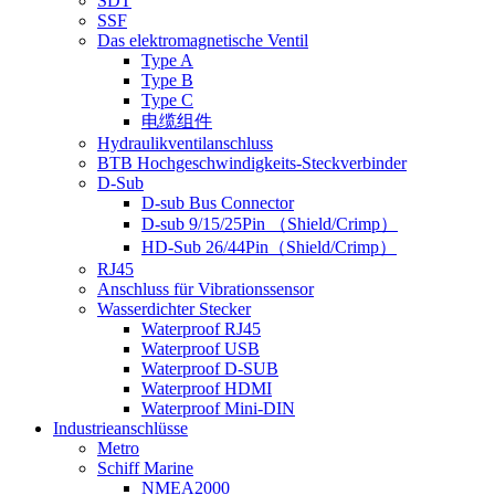
SDT
SSF
Das elektromagnetische Ventil
Type A
Type B
Type C
电缆组件
Hydraulikventilanschluss
BTB Hochgeschwindigkeits-Steckverbinder
D-Sub
D-sub Bus Connector
D-sub 9/15/25Pin （Shield/Crimp）
HD-Sub 26/44Pin（Shield/Crimp）
RJ45
Anschluss für Vibrationssensor
Wasserdichter Stecker
Waterproof RJ45
Waterproof USB
Waterproof D-SUB
Waterproof HDMI
Waterproof Mini-DIN
Industrieanschlüsse
Metro
Schiff Marine
NMEA2000