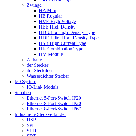
Zwinge
HA Mini
HE Regular
HVE High Voltage
HEE High Density
HD Ultra High Density Type
HDD Ultra High Density Type
HSB High Current Type
HK Combination Type
HM Module
Anhang
​der Stecker
der Steckdose
Wasserdichter Stecker
I/O System
IO-Link Moduls
Schalten
Ethernet 5-Port-Switch IP20
Ethernet 8-Port-Switch IP20
Ethernet 8-Port-Switch IP67
Industrielle Steckverbinder
USB
SPE
SHR