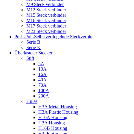
M9 Steck verbinder
M12 Steck verbinder
M15 Steck verbinder
M16 Steck verbinder
M17 Steck verbinder
M23 Steck verbinder
Push-Pull-Selbstverriegelnde Steckverbin
Serie B
Serie K
Überlasteter Stecker
Stift
5A
10A
16A
40A
70A
100A
200A
Hülse
H3A Metal Housing
H3A Plastic Housing
H10A Housing
H3A Housing
H16B Housing
H32B Housing