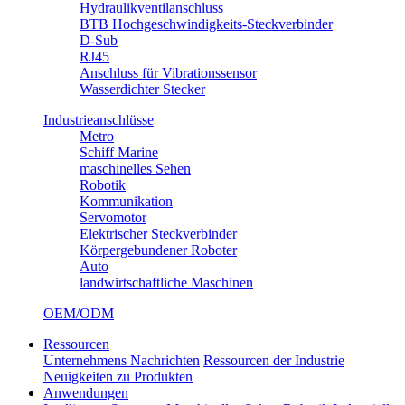
Hydraulikventilanschluss
BTB Hochgeschwindigkeits-Steckverbinder
D-Sub
RJ45
Anschluss für Vibrationssensor
Wasserdichter Stecker
Industrieanschlüsse
Metro
Schiff Marine
maschinelles Sehen
Robotik
Kommunikation
Servomotor
Elektrischer Steckverbinder
Körpergebundener Roboter
Auto
landwirtschaftliche Maschinen
OEM/ODM
Ressourcen
Unternehmens Nachrichten
Ressourcen der Industrie
Neuigkeiten zu Produkten
Anwendungen