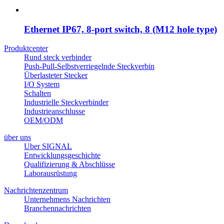
Ethernet IP67, 8-port switch, 8 (M12 hole type)
Produktcenter
Rund steck verbinder
Push-Pull-Selbstverriegelnde Steckverbin
Überlasteter Stecker
I/O System
Schalten
Industrielle Steckverbinder
Industrieanschlusse
OEM/ODM
über uns
Uber SIGNAL
Entwicklungsgeschichte
Qualifizierung & Abschlüsse
Laborausrüstung
Nachrichtenzentrum
Unternehmens Nachrichten
Branchennachrichten