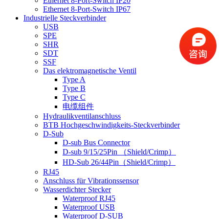
Ethernet 8-Port-Switch IP20
Ethernet 8-Port-Switch IP67
Industrielle Steckverbinder
USB
SPE
SHR
SDT
SSF
Das elektromagnetische Ventil
Type A
Type B
Type C
电缆组件
Hydraulikventilanschluss
BTB Hochgeschwindigkeits-Steckverbinder
D-Sub
D-sub Bus Connector
D-sub 9/15/25Pin （Shield/Crimp）
HD-Sub 26/44Pin（Shield/Crimp）
RJ45
Anschluss für Vibrationssensor
Wasserdichter Stecker
Waterproof RJ45
Waterproof USB
Waterproof D-SUB