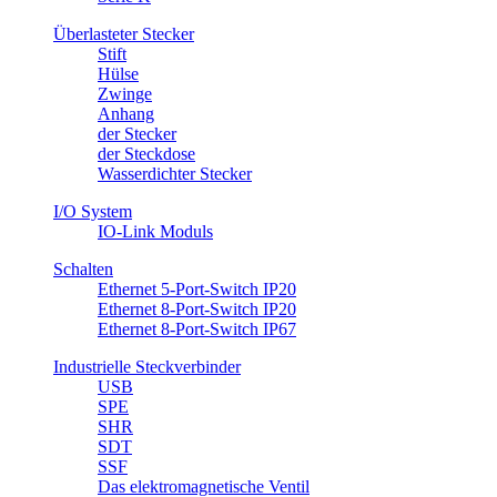
Überlasteter Stecker
Stift
Hülse
Zwinge
Anhang
​der Stecker
der Steckdose
Wasserdichter Stecker
I/O System
IO-Link Moduls
Schalten
Ethernet 5-Port-Switch IP20
Ethernet 8-Port-Switch IP20
Ethernet 8-Port-Switch IP67
Industrielle Steckverbinder
USB
SPE
SHR
SDT
SSF
Das elektromagnetische Ventil