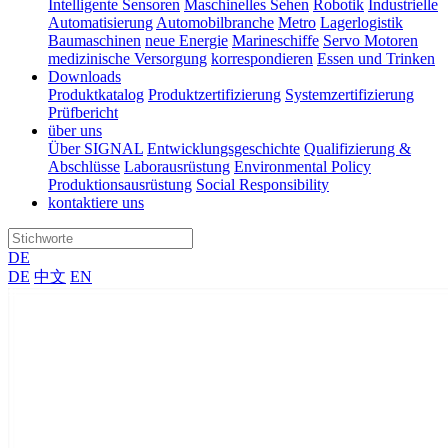
Intelligente Sensoren
Maschinelles Sehen
Robotik
Industrielle
Automatisierung
Automobilbranche
Metro
Lagerlogistik
Baumaschinen
neue Energie
Marineschiffe
Servo Motoren
medizinische Versorgung
korrespondieren
Essen und Trinken
Downloads
Produktkatalog
Produktzertifizierung
Systemzertifizierung
Prüfbericht
über uns
Über SIGNAL
Entwicklungsgeschichte
Qualifizierung &
Abschlüsse
Laborausrüstung
Environmental Policy
Produktionsausrüstung
Social Responsibility
kontaktiere uns
DE
DE
中文
EN