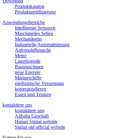
Download
Produktkatalog
Produktzertifizierung
Anwendungsbereiche
Intelligente Sensoren
Maschinelles Sehen
Mechanikerin
Industrielle Automatisierung
Automobilbranche
Metro
Lagerlogistik
Baumaschinen
neue Energie
Marineschiffe
medizinische Versorgung
korrespondieren
Essen und Trinken
kontaktiere uns
kontaktiere uns
Alibaba Geschäft
Hunan Signal website
Signal old official website
Folgen Sie uns