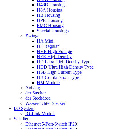
H48B Housing
H8A Housing
HB Housing
HPR Housing
EMC Housing
Special Housings
Zwinge
HA Mini
HE Regular
HVE High Voltage
HEE High Density
HD Ultra High Density Type
HDD Ultra High Density Type
HSB High Current Type
HK Combination Type
HM Module
Anhang
​der Stecker
der Steckdose
Wasserdichter Stecker
I/O System
IO-Link Moduls
Schalten
Ethernet 5-Port-Switch IP20