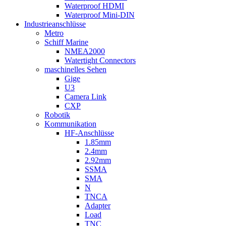
Waterproof HDMI
Waterproof Mini-DIN
Industrieanschlüsse
Metro
Schiff Marine
NMEA2000
Watertight Connectors
maschinelles Sehen
Gige
U3
Camera Link
CXP
Robotik
Kommunikation
HF-Anschlüsse
1.85mm
2.4mm
2.92mm
SSMA
SMA
N
TNCA
Adapter
Load
TNC