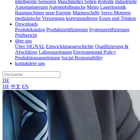
Intelligente Sensoren
Maschinelles Sehen
Robotik
Industrielle
Automatisierung
Automobilbranche
Metro
Lagerlogistik
Baumaschinen
neue Energie
Marineschiffe
Servo Motoren
medizinische Versorgung
korrespondieren
Essen und Trinken
Downloads
Produktkatalog
Produktzertifizierung
Systemzertifizierung
Prüfbericht
über uns
Über SIGNAL
Entwicklungsgeschichte
Qualifizierung &
Abschlüsse
Laborausrüstung
Environmental Policy
Produktionsausrüstung
Social Responsibility
kontaktiere uns
DE
DE
中文
EN