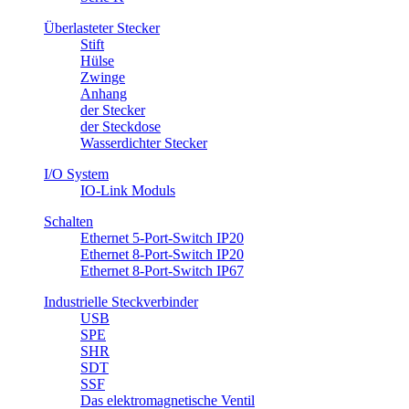
Überlasteter Stecker
Stift
Hülse
Zwinge
Anhang
​der Stecker
der Steckdose
Wasserdichter Stecker
I/O System
IO-Link Moduls
Schalten
Ethernet 5-Port-Switch IP20
Ethernet 8-Port-Switch IP20
Ethernet 8-Port-Switch IP67
Industrielle Steckverbinder
USB
SPE
SHR
SDT
SSF
Das elektromagnetische Ventil