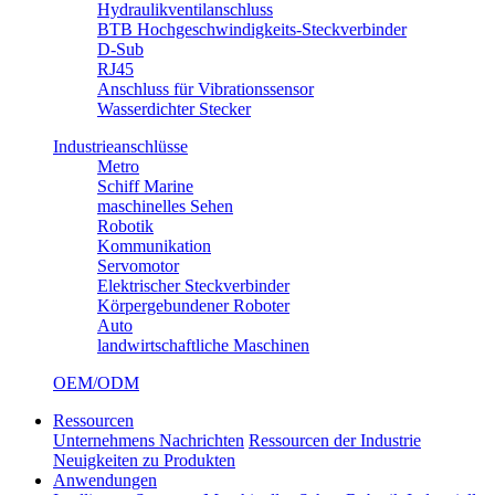
Hydraulikventilanschluss
BTB Hochgeschwindigkeits-Steckverbinder
D-Sub
RJ45
Anschluss für Vibrationssensor
Wasserdichter Stecker
Industrieanschlüsse
Metro
Schiff Marine
maschinelles Sehen
Robotik
Kommunikation
Servomotor
Elektrischer Steckverbinder
Körpergebundener Roboter
Auto
landwirtschaftliche Maschinen
OEM/ODM
Ressourcen
Unternehmens Nachrichten
Ressourcen der Industrie
Neuigkeiten zu Produkten
Anwendungen