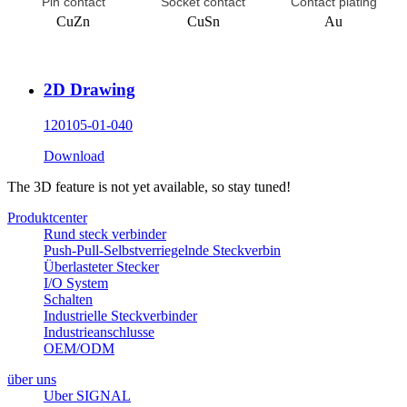
Pin contact
Socket contact
Contact plating
CuZn
CuSn
Au
2D Drawing
120105-01-040
Download
The 3D feature is not yet available, so stay tuned!
Produktcenter
Rund steck verbinder
Push-Pull-Selbstverriegelnde Steckverbin
Überlasteter Stecker
I/O System
Schalten
Industrielle Steckverbinder
Industrieanschlusse
OEM/ODM
über uns
Uber SIGNAL