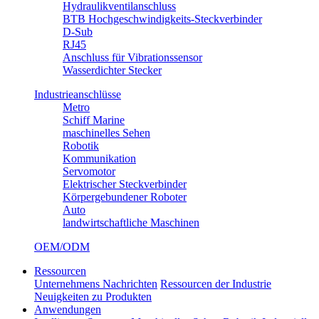
Hydraulikventilanschluss
BTB Hochgeschwindigkeits-Steckverbinder
D-Sub
RJ45
Anschluss für Vibrationssensor
Wasserdichter Stecker
Industrieanschlüsse
Metro
Schiff Marine
maschinelles Sehen
Robotik
Kommunikation
Servomotor
Elektrischer Steckverbinder
Körpergebundener Roboter
Auto
landwirtschaftliche Maschinen
OEM/ODM
Ressourcen
Unternehmens Nachrichten
Ressourcen der Industrie
Neuigkeiten zu Produkten
Anwendungen