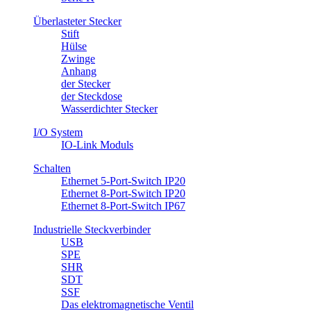
Überlasteter Stecker
Stift
Hülse
Zwinge
Anhang
​der Stecker
der Steckdose
Wasserdichter Stecker
I/O System
IO-Link Moduls
Schalten
Ethernet 5-Port-Switch IP20
Ethernet 8-Port-Switch IP20
Ethernet 8-Port-Switch IP67
Industrielle Steckverbinder
USB
SPE
SHR
SDT
SSF
Das elektromagnetische Ventil