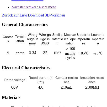
Nächster Artikel : Nicht mehr
Zurück zur Liste
Download
3D-Vorschau
General Characteristics
Wire g
Wire ga
Shell p
Mechan
Upper te
Lower te
Termin
Contac
auge in
uge in
rotectio
ical ope
mperatu
mpertur
ation
ts
mm²
AWG
n
ration
re
e
＞100
5
crimp
0.34
22
IP67
+85℃
-25℃
mating
cycles
Electrical Characteristics
Rated current(4
Contact resista
Insulation resist
Rated voltage
nce
ance
0℃)
60V
4A
≤10mΩ
≥100MΩ
Materials