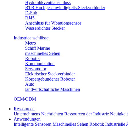
Hydraulikventilanschluss
BTB Hochgeschwindigkeits-Steckverbinder
D-Sub
RJ45
Anschluss für Vibrationssensor
Wasserdichter Stecker
Industrieanschlüsse
Metro
Schiff Marine
maschinelles Sehen
Robotik
Kommunikation
Servomotor
Elektrischer Steckverbinder
Körpergebundener Roboter
Auto
landwirtschaftliche Maschinen
OEM/ODM
Ressourcen
Unternehmens Nachrichten
Ressourcen der Industrie
Neuigkeit
Anwendungen
Intelligente Sensoren
Maschinelles Sehen
Robotik
Industrielle