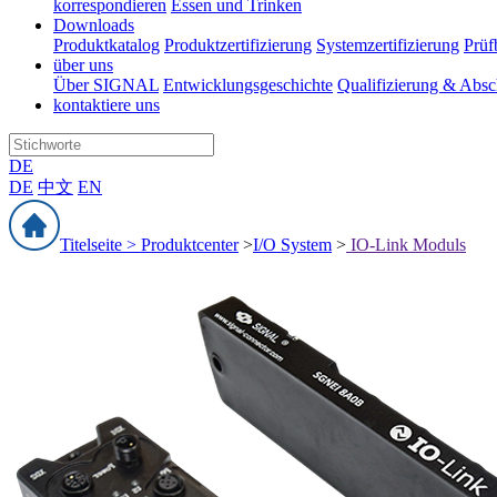
korrespondieren
Essen und Trinken
Downloads
Produktkatalog
Produktzertifizierung
Systemzertifizierung
Prüf
über uns
Über SIGNAL
Entwicklungsgeschichte
Qualifizierung & Absc
kontaktiere uns
DE
DE
中文
EN
Titelseite >
Produktcenter
>
I/O System
>
IO-Link Moduls