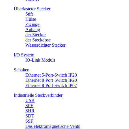
Überlasteter Stecker
Stift
Hülse
Zwinge
Anhang
​der Stecker
der Steckdose
Wasserdichter Stecker
I/O System
IO-Link Moduls
Schalten
Ethernet 5-Port-Switch IP20
Ethernet 8-Port-Switch IP20
Ethernet 8-Port-Switch IP67
Industrielle Steckverbinder
USB
SPE
SHR
SDT
SSF
Das elektromagnetische Ventil