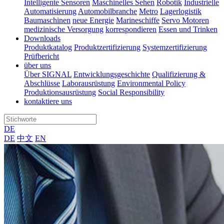
Intelligente Sensoren
Maschinelles Sehen
Robotik
Industrielle
Automatisierung
Automobilbranche
Metro
Lagerlogistik
Baumaschinen
neue Energie
Marineschiffe
Servo Motoren
medizinische Versorgung
korrespondieren
Essen und Trinken
Downloads
Produktkatalog
Produktzertifizierung
Systemzertifizierung
Prüfbericht
über uns
Über SIGNAL
Entwicklungsgeschichte
Qualifizierung &
Abschlüsse
Laborausrüstung
Environmental Policy
Produktionsausrüstung
Social Responsibility
kontaktiere uns
DE
DE
中文
EN