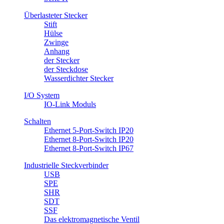
Überlasteter Stecker
Stift
Hülse
Zwinge
Anhang
​der Stecker
der Steckdose
Wasserdichter Stecker
I/O System
IO-Link Moduls
Schalten
Ethernet 5-Port-Switch IP20
Ethernet 8-Port-Switch IP20
Ethernet 8-Port-Switch IP67
Industrielle Steckverbinder
USB
SPE
SHR
SDT
SSF
Das elektromagnetische Ventil