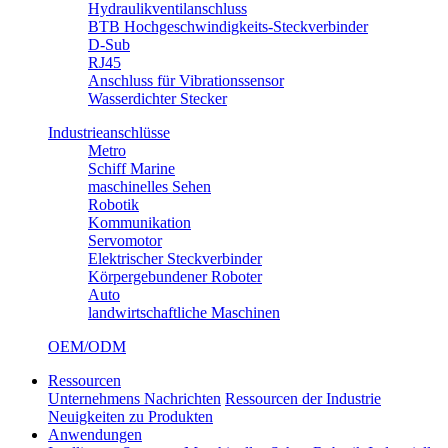
Hydraulikventilanschluss
BTB Hochgeschwindigkeits-Steckverbinder
D-Sub
RJ45
Anschluss für Vibrationssensor
Wasserdichter Stecker
Industrieanschlüsse
Metro
Schiff Marine
maschinelles Sehen
Robotik
Kommunikation
Servomotor
Elektrischer Steckverbinder
Körpergebundener Roboter
Auto
landwirtschaftliche Maschinen
OEM/ODM
Ressourcen
Unternehmens Nachrichten
Ressourcen der Industrie
Neuigkeiten zu Produkten
Anwendungen